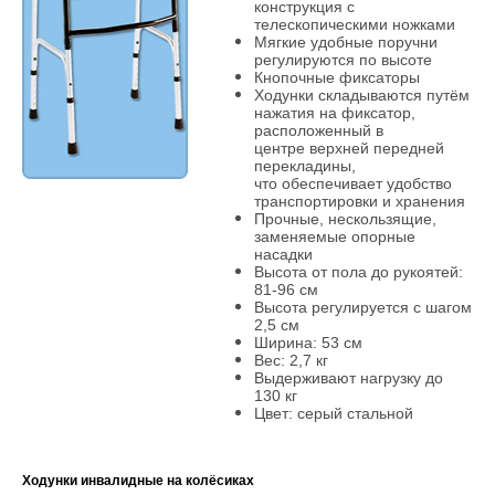
конструкция с
теле
скопическими ножками
Мягкие удобные поручни
регулируются
по высоте
Кнопочные фиксаторы
Ходунки складываются путём
нажатия
на фиксатор,
расположенный в
центре
верхней передней
перекладины,
что
обеспечивает удобство
транспортировки
и хранения
Прочные, нескользящие,
заменяемые
опорные
насадки
Высота от пола до рукоятей:
81-96 см
Высота регулируется с шагом
2,5 см
Ширина: 53 см
Вес: 2,7 кг
Выдерживают нагрузку до
130 кг
Цвет: серый стальной
Ходунки инвалидные на колёсиках