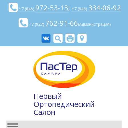
972-53-13
;
334-06-92
+7 (846)
+7 (846)
762-91-66
+7 (927)
(Администрация)
Первый
Ортопедический
Салон