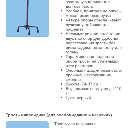
возможную прочность и
долговечность
Удобная, приятная на ощупь,
мягкая резиновая ручка
Четыре опоры обеспечивают
лучшую устойчивость
пациента
Несимметричное положение
двух пар опор для удобства
переставления трости без
риска задевания за стопу или
голень.
Гарантирована надежная
опора трости на ступеньках
всех размеров
Опорные насадки резиновые,
прочные, нескользящие,
сменные
Высота: 74-97 см
Выдерживает нагрузку до 110
кг
Цвет: черный
Трость инвалидная (для слабовидящих и незрячих)
Трость для незрячих и