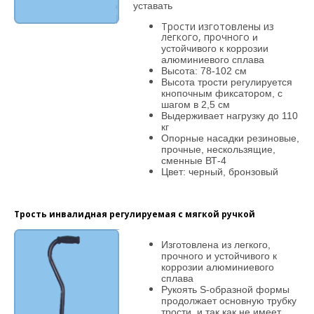
уставать
Трости изготовлены из
легкого, прочного
и
устойчивого к коррозии
алюминиевого
сплава
Высота: 78-102 см
Высота трости регули
руется
кнопочным фиксатором, с
шагом
в 2,5 см
Выдерживает нагрузку до 110
кг
Опорные насадки резиновые,
прочные, не
скользящие,
сменные ВТ-4
Цвет: черный, бронзовый
Трость инвалидная регулируемая с мягкой ручкой
Изготовлена из легкого,
прочного и устойчивого к
коррозии алюминиевого
сплава
Рукоять S-образной формы
продолжает основную трубку
трости, и так как не имеет