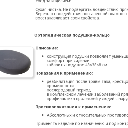
Уход за изделием:
Cухая чистка. Не подвергать воздействию пря
Беречь от воздействия повышенной влажност
восстанавливает свои свойства.
Ортопедическая подушка-кольцо
Описание:
конструкция подушки позволяет уменьш
комфорт при сидении
габариты подушки: 48×38×8 см
Показания к применению:
реабилитация после травм таза, крестц
промежности
послеродовый период
в комплексном лечении заболеваний пря
профилактика пролежней у людей с нар
Противопоказания к применению:
Абсолютных и относительных противопо
Применять изделие по назначению и под конт