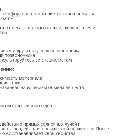
м
т комфортное положение тела во время сна
 Foam»
и от веса тела, высоты шеи, ширины плеч и
тий
йном и других отделах позвоночника
ий позвоночника
нсультируйтесь со специалистом
нению:
осимость материала
ания кожи
 вызванная нарушением обмена веществ
ликом под шейный отдел
оздействию прямых солнечных лучей и
ечь от воздействия повышенной влажности. После
ью восстанавливает свои свойства.