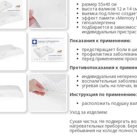
размер 55х40 см
высота валиков 12 и 14 с
выемка под плечо создае
эффект памяти «Memory
гипоаллергенна
подбирается в зависимост
индивидуальных пристрас
Показания к применению:
предотвращает боли в ше
профилактика заболеван
перед применением проко
Противопоказания к приме
индивидуальная неперен
воспалительные заболев
угревая сыпь на плечах,
Инструкция по применению:
расположить подушку ва
Уход за изделием:
Cухая чистка. Не подвергать в
нагревательных приборов. Бер
пребывания на холоде полност