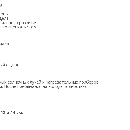
ка
зоны
дела
вильного развития
ь со специалистом
иала
ый отдел
мых солнечных лучей и нагревательных приборов.
и. После пребывания на холоде полностью
2 и 14 см.