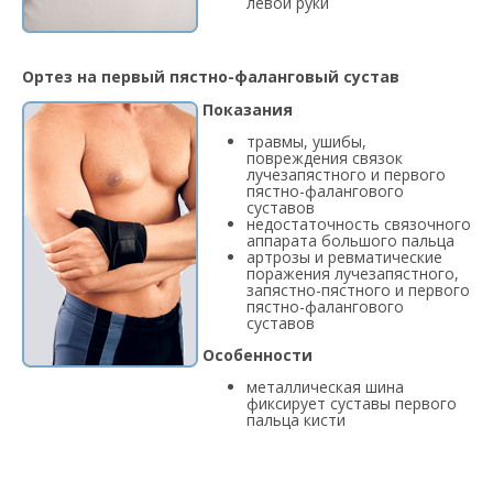
левой руки
Ортез на первый пястно-фаланговый сустав
Показания
травмы, ушибы,
повреждения связок
лучезапястного и первого
пястно-фалангового
суставов
недостаточность связочного
аппарата большого пальца
артрозы и ревматические
поражения лучезапястного,
запястно-пястного и первого
пястно-фалангового
суставов
Особенности
металлическая шина
фиксирует суставы первого
пальца кисти