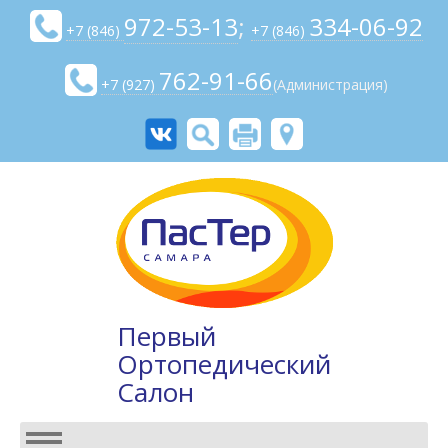
972-53-13
;
334-06-92
+7 (846)
+7 (846)
762-91-66
+7 (927)
(Администрация)
Первый
Ортопедический
Салон