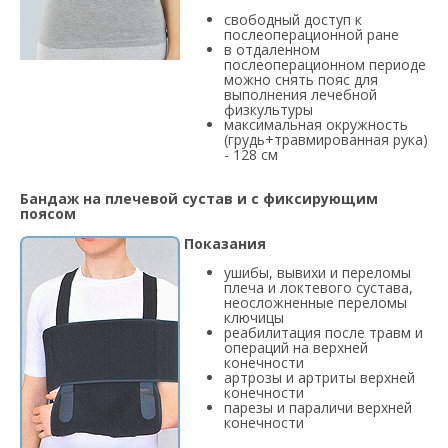
свободный доступ к
послеоперационной ране
в отдаленном
послеоперационном периоде
можно снять пояс для
выполнения лечебной
физкультуры
максимальная окружность
(грудь+травмированная рука)
- 128 см
Бандаж на плечевой сустав и с фиксирующим
поясом
Показания
ушибы, вывихи и переломы
плеча и локтевого сустава,
неосложненные переломы
ключицы
реабилитация после травм и
операций на верхней
конечности
артрозы и артриты верхней
конечности
парезы и параличи верхней
конечности