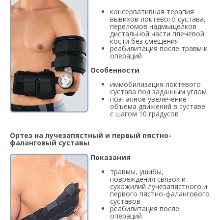
консервативная терапия
вывихов локтевого сустава,
переломов надмыщелков
дистальной части плечевой
кости без смещения
реабилитация после травм и
операций
Особенности
иммобилизация локтевого
сустава под заданным углом
поэтапное увелечение
объема движений в суставе
с шагом 10 градусов
Ортез на лучезапястный и первый пястно-
фаланговый суставы
Показания
травмы, ушибы,
повреждения связок и
сухожилий лучезапястного и
первого пястно-фалангового
суставов
реабилитация после
операций