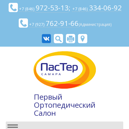
972-53-13
;
334-06-92
+7 (846)
+7 (846)
762-91-66
+7 (927)
(Администрация)
Первый
Ортопедический
Салон