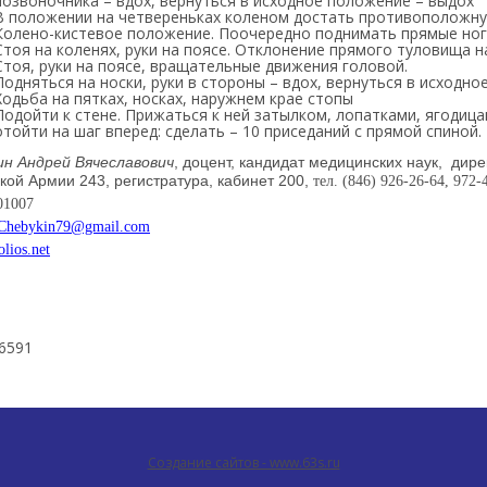
позвоночника – вдох, вернуться в исходное положение – выдох
В положении на четвереньках коленом достать противоположную
Колено-кистевое положение. Поочередно поднимать прямые ног
Стоя на коленях, руки на поясе. Отклонение прямого туловища н
Стоя, руки на поясе, вращательные движения головой.
Подняться на носки, руки в стороны – вдох, вернуться в исходн
Ходьба на пятках, носках, наружнем крае стопы
Подойти к стене. Прижаться к ней затылком, лопатками, ягодиц
отойти на шаг вперед: сделать – 10 приседаний с прямой спиной.
н Андрей Вячеславович
, доцент, кандидат медицинских наук, дире
кой Армии 243, регистратура, кабинет 200,
тел. (846) 926-26-64, 972-
01007
:Chebykin79@gmail.com
lios.net
6591
Создание сайтов - www.63s.ru