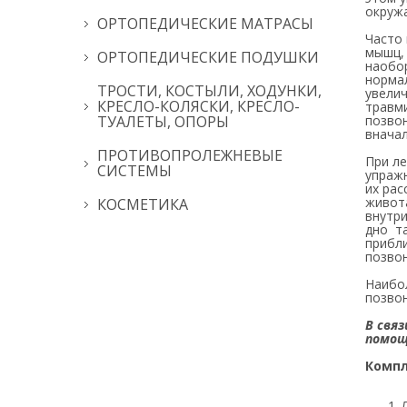
окруж
ОРТОПЕДИЧЕСКИЕ МАТРАСЫ
Часто
мышц,
ОРТОПЕДИЧЕСКИЕ ПОДУШКИ
наобо
норма
ТРОСТИ, КОСТЫЛИ, ХОДУНКИ,
увелич
КРЕСЛО-КОЛЯСКИ, КРЕСЛО-
травм
ТУАЛЕТЫ, ОПОРЫ
позвон
вначал
ПРОТИВОПРОЛЕЖНЕВЫЕ
При ле
СИСТЕМЫ
упраж
их рас
живота
КОСМЕТИКА
внутри
дно та
прибл
позво
Наибо
позво
В свя
помощ
Компл