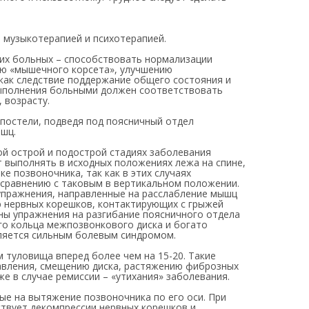
 музыкотерапией и психотерапией.
их больных – способствовать нормализации
ию «мышечного корсета», улучшению
ак следствие поддержание общего состояния и
выполнения больными должен соответствовать
 возрасту.
постели, подведя под поясничный отдел
ышц.
ой острой и подострой стадиях заболевания
 выполнять в исходных положениях лежа на спине,
ке позвоночника, так как в этих случаях
сравнению с таковым в вертикальном положении.
упражнения, направленные на расслабление мышц
 нервных корешков, контактирующих с грыжей
ны упражнения на разгибание поясничного отдела
го кольца межпозвонкового диска и богато
ляется сильным болевым синдромом.
туловища вперед более чем на 15-20. Такие
авления, смещению диска, растяжению фиброзных
е в случае ремиссии – «утихания» заболевания.
е на вытяжение позвоночника по его оси. При
твует декомпрессии нервных корешков и