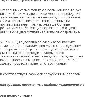
игательных сегментов из-за повышенного тонуса
ьшения боли. А выше и ниже места повреждения
 по компенсаторному механизму для сохранения
этим активные движения, направленные на
противопоказаны, так как они еще больше
решка. Для стабилизации пораженного отдела
физические упражнения статического характера,
ки на мышцы туловища за счет изотонических
 изометрические напряжения мышц с последующим
ть направлена на тренировку и укрепление мышц
уса мышц живота приводит к увеличению
х на нижние межпозвонковые диски, передается на
приходящееся на межпозвонковый диск L5 – S1,
юшного процесса является стабилизация
ов соответствует самым перегруженным отделам
 фиксировать пораженные отделы позвоночника с
оза позвоночника