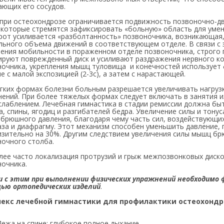
ающих его сосудов.
 при остеохондрозе ограничивается подвижность позвоночно-дв
 которые стремятся зафиксировать «больную» область для умен
рот усиливается «разболтанность» позвоночника, возникающая,
льного объема движений в соответствующем отделе. В связи с 
ения мобильности в пораженном отделе позвоночника, строго 
ируют поврежденный диск и усиливают раздражения нервного ко
очника, укрепления мышц туловища и конечностей использует 
е с малой экспозицией (2-3с), а затем с нарастающей.
гких формах болезни больным разрешается увеличивать нагруз
нений. При более тяжелых формах следует включать в занятия
слаблением. Лечебная гимнастика в стадии ремиссии должна бы
, спины, ягодиц и разгибателей бедра. Увеличение силы и тон
брюшного давления, благодаря чему часть сил, воздействующи
за и диафрагму. Этот механизм способен уменьшить давление, 
изительно на 30%. Другим следствием увеличения силы мышц бр
ночного столба.
лее часто локализация протрузий и грыж межпозвонковых диск
ночника.
зи с этим при выполнении физических упражнений необходимо
ью ортопедических изделий
.
екс лечебной гимнастики для профилактики остеохондр
Лежа на спине: глубокое полное дыхание