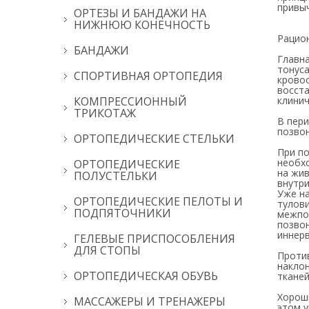
привыч
ОРТЕЗЫ И БАНДАЖИ НА
НИЖНЮЮ КОНЕЧНОСТЬ
Рацион
БАНДАЖИ
Главн
тонус
СПОРТИВНАЯ ОРТОПЕДИЯ
крово
восст
КОМПРЕССИОННЫЙ
клинич
ТРИКОТАЖ
В пер
позвон
ОРТОПЕДИЧЕСКИЕ СТЕЛЬКИ
При по
необх
ОРТОПЕДИЧЕСКИЕ
на жив
ПОЛУСТЕЛЬКИ
внутр
Уже н
ОРТОПЕДИЧЕСКИЕ ПЕЛОТЫ И
тулов
ПОДПЯТОЧНИКИ
межпоз
позвон
иннер
ГЕЛЕВЫЕ ПРИСПОСОБЛЕНИЯ
ДЛЯ СТОПЫ
Проти
накло
ОРТОПЕДИЧЕСКАЯ ОБУВЬ
тканей
Хорош
МАССАЖЕРЫ И ТРЕНАЖЕРЫ
этом 