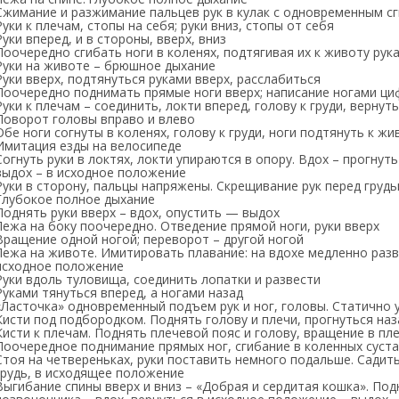
Сжимание и разжимание пальцев рук в кулак с одновременным с
Руки к плечам, стопы на себя; руки вниз, стопы от себя
Руки вперед, и в стороны, вверх, вниз
Поочередно сгибать ноги в коленях, подтягивая их к животу рук
Руки на животе – брюшное дыхание
Руки вверх, подтянуться руками вверх, расслабиться
Поочередно поднимать прямые ноги вверх; написание ногами ци
Руки к плечам – соединить, локти вперед, голову к груди, верну
Поворот головы вправо и влево
Обе ноги согнуты в коленях, голову к груди, ноги подтянуть к ж
Имитация езды на велосипеде
Согнуть руки в локтях, локти упираются в опору. Вдох – прогнуть
выдох – в исходное положение
Руки в сторону, пальцы напряжены. Скрещивание рук перед грудь
Глубокое полное дыхание
Поднять руки вверх – вдох, опустить — выдох
Лежа на боку поочередно. Отведение прямой ноги, руки вверх
Вращение одной ногой; переворот – другой ногой
Лежа на животе. Имитировать плавание: на вдохе медленно разв
исходное положение
Руки вдоль туловища, соединить лопатки и развести
Руками тянуться вперед, а ногами назад
«Ласточка» одновременный подъем рук и ног, головы. Статично
Кисти под подбородком. Поднять голову и плечи, прогнуться наз
Кисти к плечам. Поднять плечевой пояс и голову, вращение в пл
Поочередное поднимание прямых ног, сгибание в коленных суст
Стоя на четвереньках, руки поставить немного подальше. Садитьс
грудь, в исходящее положение
Выгибание спины вверх и вниз – «Добрая и сердитая кошка». Под