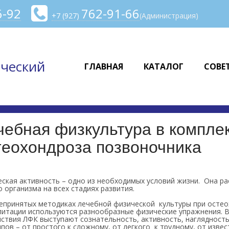
6-92
762-91-66
+7 (927)
(Администрация)
ческий
ГЛАВНАЯ
КАТАЛОГ
СОВЕ
чебная физкультура в компле
теохондроза позвоночника
ская активность – одно из необходимых условий жизни. Она ра
 организма на всех стадиях развития.
епринятых методиках лечебной физической культуры при остео
литации используются разнообразные физические упражнения.
йствия ЛФК выступают сознательность, активность, наглядност
пов – от простого к сложному, от легкого к трудному, от извес