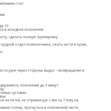
гибанием стоп
ами.
фр 10
ться в исходное положение
ивоту, сделать полную группировку
 грудной отдел позвоночника, сжать кисти в кулак,
ю.
ести руки через стороны; выдох – возвращение в
 удерживать положение до 5 минут
ад
ечевых суставах
авах
я на пятки, не отрывая рук с места. Глову на
нимая голову, прогнуться в поясничной части