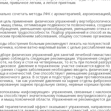
ным, привычное легким, а легкое приятным.
ально сочетать методы ЛФК с ароматерапией, аэроионизацией,
ая цель применения физических упражнений у вертебрологическ
а мышц спины, оптимизации подвижности позвоночника, создан
обращения, уменьшению кровообращения, уменьшению отека и к
ановления трудоспособности. Подбор упражнений и способ их 
еским проявлениям заболевания, общему состоянию организма,
иоды обострения больным рекомендуют лежать на полужесткой 
очника, колени ватно-марлевый валик с целью расслабления м
дборе физических упражнений для занятий лечебной гимнастик
одимо соблюдать следующие рекомендации. Упражнения следует
оте, на боку и стоя на четвереньках, то есть при полной разгруз
идисковое давление в пораженном участке снижается вдвое по 
а ранних стадиях заболевания необходимо вводить физические 
ища и конечностей. Они способствуют уменьшению раздражению
воночного диска. В острую и подострую стадии противопоказа
очника, так как усиление давления на задние отделы фиброзно
вированную заднюю продольную связку, нервные корешки прояв
вопоказаны «кифозирующие» упражнения, связанные с наклоном 
ны способствуют значительному повышению внутридискового д
 и мышц поясничной области. Упражнения не рекомендуются даж
ий терапевтический эффект оказывают упражнения, направленны
увеличивается диаметр межпозвоночных отверстий, что способс