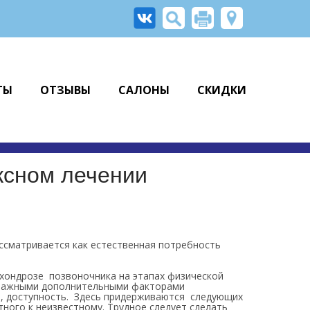
ТЫ
ОТЗЫВЫ
САЛОНЫ
СКИДКИ
ксном лечении
ссматривается как естественная потребность
хондрозе позвоночника на этапах физической
 Важными дополнительными факторами
ь, доступность. Здесь придерживаются следующих
тного к неизвестному. Трудное следует сделать