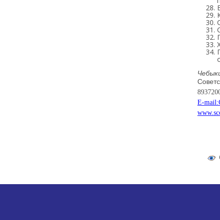
Чебыки
Советс
893720
E-mail
www.sco