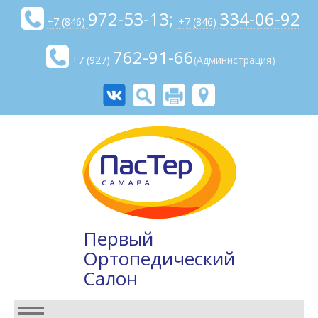
972-53-13
;
334-06-92
+7 (846)
+7 (846)
762-91-66
+7 (927)
(Администрация)
Первый
Ортопедический
Салон