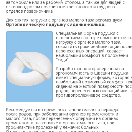
автомобиле или за рабочим столом, а так же для людей с
остеохондрозом поясничное-крестцового и грудного
отделов позвоночника.
Для снятия нагрузки с органов малого таза рекомендуем
Ортопедическую подушку сиденье-кольцо.
Специальная форма подушки с
отверстием в центре помогает снят
нагрузку с органов малого таза,
сократить сроки реабилитации посл
перенесенных операций, создает
наибольший комфорт в положении
"сидя".
Разработанная и проверенная на
эргономичность в Швеции подушка
имеет специальную форму, которая 
наибольший возможный комфорт пр
сидении на жесткой поверхности пос
родов, перенесенных операций или к
противопролежневое средство.
Рекомендуется во время восстановительного периода
после родов, при заболевании органов промежности и
малого таза, после перенесенных операций на органах
промежности, на копчике и органах малого таза, при
профилактике пролежней у лежачих больных.
Отверстие в центре исключает давление на ткани